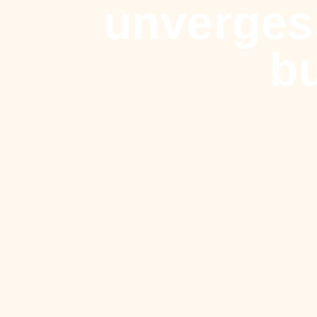
unverges
b