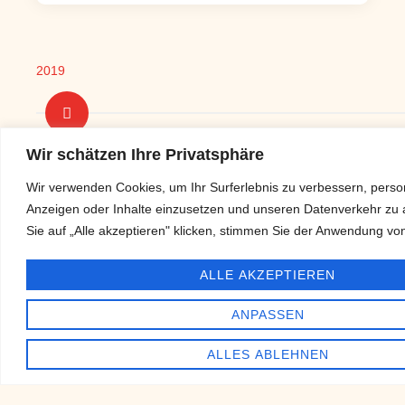
2019
Wir schätzen Ihre Privatsphäre
Wir verwenden Cookies, um Ihr Surferlebnis zu verbessern, person
15 Jahre Call-Cocktails
Anzeigen oder Inhalte einzusetzen und unseren Datenverkehr zu
ca. 650 Veranstaltungen pro Jahr
Sie auf „Alle akzeptieren" klicken, stimmen Sie der Anwendung vo
Erneuerung unseres Fuhrparks in München
ALLE AKZEPTIEREN
ANPASSEN
2020
ALLES ABLEHNEN